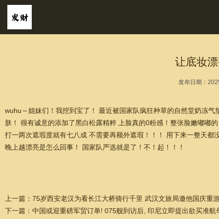
让底妆漂
发布日期：2025
wuhu～姐妹们！我挖到宝了！ 最近被国家队疯狂种草的自然堂奶冻气
肤！ 很有诚意的添加了黑白松露精粹 上脸真的0粉感！整张脸嫩嘟嘟
打一两次遮瑕度就有七八成 不需要再额外遮瑕！！！ 用下来一整天都
晚上越漂亮是怎么回事！ 国家队严选就是了！不！起！！！
上一篇：
75岁西安老汉为看长江大桥骑行千里 武汉文旅局邀他国庆重
下一篇：
中国或迎重磅军贸订单! 075舰到访后, 印尼立即提出欲买准航